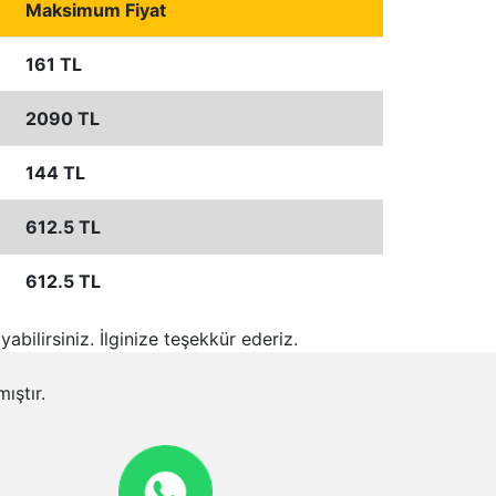
Maksimum Fiyat
161 TL
2090 TL
144 TL
612.5 TL
612.5 TL
ayabilirsiniz. İlginize teşekkür ederiz.
ıştır.