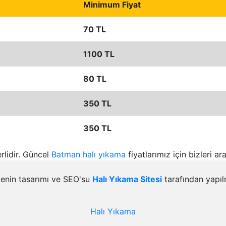
Minimum Fiyat
70 TL
1100 TL
80 TL
350 TL
350 TL
rlidir. Güncel
Batman halı yıkama
fiyatlarımız için bizleri ar
tenin tasarımı ve SEO'su
Halı Yıkama Sitesi
tarafından yapılm
Halı Yıkama